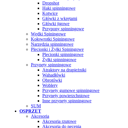
Dropshot
Haki spinningowe
Kotwice
Główki z wkrętami
Główki jigowe
Przypony spinningowe
Wędki Spiningowe
Kołowrotki Spiningowe
Narzędzia spinningowe
Plecionki i Żyłki Spiningowe
Plecionki spinningowe
Żyłki spinningowe
Przynęty spinningowe
Atraktory na drapieżniki
Wahadłówki
Obrotówki
Woblery
Przynęty gumowe spinningowe
Przynęty powierzchniowe
Inne przynęty spinningowe
SUM
OSPRZĘT
Akcesoria
Akcesoria rzutowe
Akcesoria do nęcenia