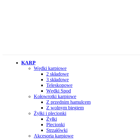
KARP
Wędki karpiowe
2 składowe
3 składowe
Teleskopowe
Wędki Spod
Kołowrotki karpiowe
Z przednim hamulcem
Z wolnym biegiem
Żyłki i plecionki
Żyłki
Plecionki
Strzałówki
Akcesoria karpiowe