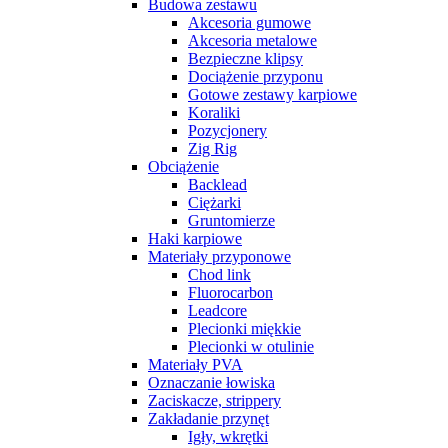
Budowa zestawu
Akcesoria gumowe
Akcesoria metalowe
Bezpieczne klipsy
Dociążenie przyponu
Gotowe zestawy karpiowe
Koraliki
Pozycjonery
Zig Rig
Obciążenie
Backlead
Ciężarki
Gruntomierze
Haki karpiowe
Materiały przyponowe
Chod link
Fluorocarbon
Leadcore
Plecionki miękkie
Plecionki w otulinie
Materiały PVA
Oznaczanie łowiska
Zaciskacze, strippery
Zakładanie przynęt
Igły, wkrętki