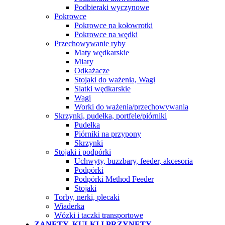
Podbieraki wyczynowe
Pokrowce
Pokrowce na kołowrotki
Pokrowce na wędki
Przechowywanie ryby
Maty wędkarskie
Miary
Odkażacze
Stojaki do ważenia, Wagi
Siatki wędkarskie
Wagi
Worki do ważenia/przechowywania
Skrzynki, pudełka, portfele/piórniki
Pudełka
Piórniki na przypony
Skrzynki
Stojaki i podpórki
Uchwyty, buzzbary, feeder, akcesoria
Podpórki
Podpórki Method Feeder
Stojaki
Torby, nerki, plecaki
Wiaderka
Wózki i taczki transportowe
ZANĘTY, KULKI I PRZYNĘTY