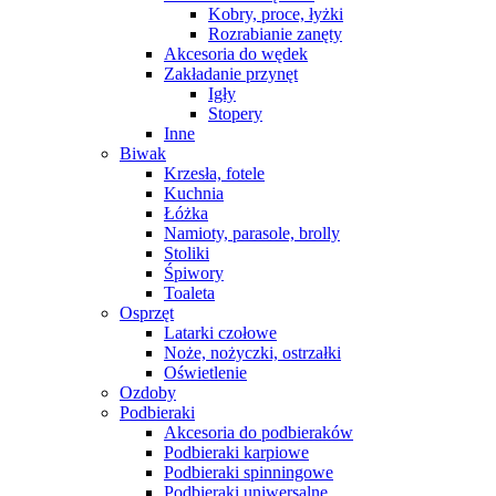
Kobry, proce, łyżki
Rozrabianie zanęty
Akcesoria do wędek
Zakładanie przynęt
Igły
Stopery
Inne
Biwak
Krzesła, fotele
Kuchnia
Łóżka
Namioty, parasole, brolly
Stoliki
Śpiwory
Toaleta
Osprzęt
Latarki czołowe
Noże, nożyczki, ostrzałki
Oświetlenie
Ozdoby
Podbieraki
Akcesoria do podbieraków
Podbieraki karpiowe
Podbieraki spinningowe
Podbieraki uniwersalne