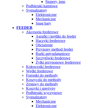
Stopery, inne
Podbieraki karpiowe
Sygnalizatory
Elektroniczne
Mechaniczne
Snag bary
FEEDER
Akcesoria feederowe
Agrafki i krętliki do feeder
Haczyki feederowe
Obciążenie
Przypony method feeder
Rurki antysplątaniowe
Szczytówki feederowe
Żyłki przyponowe feederowe
Kołowrotki feederowe
Wędki feederowe
Foremki do methody
Koszyczki do methody
Zestawy do methody
Koszyki i sprężyny
Podbieraki wyczynowe
Sygnalizatory
Mechaniczne
Elektroniczne