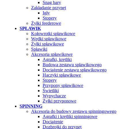
Snag bary
Zakładanie przynęt
Igły
Stopery
Żyłki feederowe
SPŁAWIK
Kołowrotki spławikowe
Wędki spławikowe
Żyłki spławikowe
Spławiki
Akcesoria spławikowe
Agrafki, krętliki
Budowa zestawu spławikowego
Dociążenie zestawu spławikowego
Haczyki spławikowe
Stopery
Przypony spławikowe
Świetliki
Wypychacze
Żyłki przyponowe
SPINNING
Akcesoria do budowy zestawu spinningowego
Agrafki i krętliki spinningowe
Dociążenie
Dozbrojki do przynęt