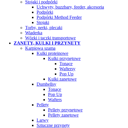
Stojaki i podpórki
Uchwyty, buzzbary, feeder, akcesoria
Podpórki
Podpórki Method Feeder
Stojaki
Torby, nerki, plecaki
Wiaderka
Wózki i taczki transportowe
ZANĘTY, KULKI I PRZYNĘTY
Karpiowa szama
Kulki proteinowe
Kulki przynętowe
Tonące
Waftersy
Pop Up
Kulki zanętowe
Dumbellsy
Tonące
Pop Up
Wafters
Pellety
Pellety przynętowe
Pellety zanętowe
Larwy
Sztuczne przynęty