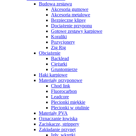
Budowa zestawu
Akcesoria gumowe
Akcesoria metalowe
Bezpieczne klipsy
Dociążenie przyponu
Gotowe zestawy karpiowe
Koraliki
Pozycjonery
Zig Rig
Obciążenie
Backlead
Ciężarki
Gruntomierze
Haki karpiowe
Materiały przyponowe
Chod link
Fluorocarbon
Leadcore
Plecionki miękkie
Plecionki w otulinie
Materiały PVA
Oznaczanie łowiska
Zaciskacze, strippery
Zakładanie przynęt
Igły, wkrętki