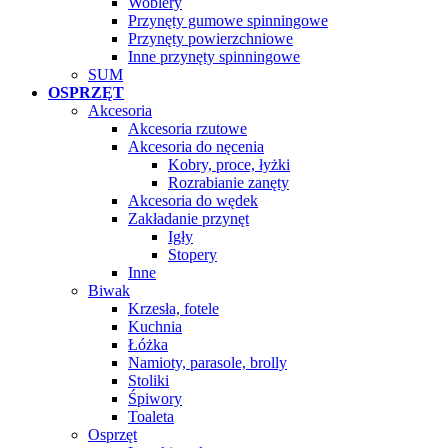
Woblery
Przynęty gumowe spinningowe
Przynęty powierzchniowe
Inne przynęty spinningowe
SUM
OSPRZĘT
Akcesoria
Akcesoria rzutowe
Akcesoria do nęcenia
Kobry, proce, łyżki
Rozrabianie zanęty
Akcesoria do wędek
Zakładanie przynęt
Igły
Stopery
Inne
Biwak
Krzesła, fotele
Kuchnia
Łóżka
Namioty, parasole, brolly
Stoliki
Śpiwory
Toaleta
Osprzęt