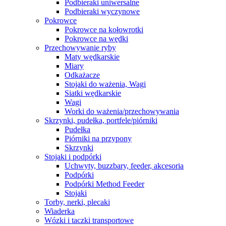
Podbieraki uniwersalne
Podbieraki wyczynowe
Pokrowce
Pokrowce na kołowrotki
Pokrowce na wędki
Przechowywanie ryby
Maty wędkarskie
Miary
Odkażacze
Stojaki do ważenia, Wagi
Siatki wędkarskie
Wagi
Worki do ważenia/przechowywania
Skrzynki, pudełka, portfele/piórniki
Pudełka
Piórniki na przypony
Skrzynki
Stojaki i podpórki
Uchwyty, buzzbary, feeder, akcesoria
Podpórki
Podpórki Method Feeder
Stojaki
Torby, nerki, plecaki
Wiaderka
Wózki i taczki transportowe