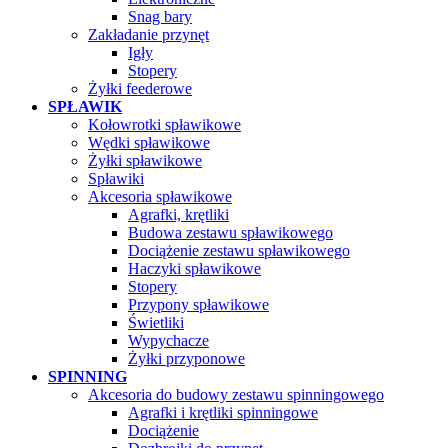
Snag bary
Zakładanie przynęt
Igły
Stopery
Żyłki feederowe
SPŁAWIK
Kołowrotki spławikowe
Wędki spławikowe
Żyłki spławikowe
Spławiki
Akcesoria spławikowe
Agrafki, krętliki
Budowa zestawu spławikowego
Dociążenie zestawu spławikowego
Haczyki spławikowe
Stopery
Przypony spławikowe
Świetliki
Wypychacze
Żyłki przyponowe
SPINNING
Akcesoria do budowy zestawu spinningowego
Agrafki i krętliki spinningowe
Dociążenie