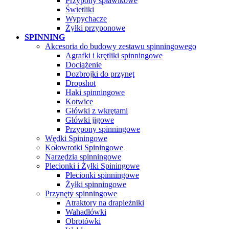
Przypony spławikowe
Świetliki
Wypychacze
Żyłki przyponowe
SPINNING
Akcesoria do budowy zestawu spinningowego
Agrafki i krętliki spinningowe
Dociążenie
Dozbrojki do przynęt
Dropshot
Haki spinningowe
Kotwice
Główki z wkrętami
Główki jigowe
Przypony spinningowe
Wędki Spiningowe
Kołowrotki Spiningowe
Narzędzia spinningowe
Plecionki i Żyłki Spiningowe
Plecionki spinningowe
Żyłki spinningowe
Przynęty spinningowe
Atraktory na drapieżniki
Wahadłówki
Obrotówki