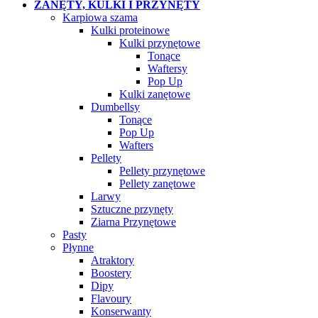
ZANĘTY, KULKI I PRZYNĘTY
Karpiowa szama
Kulki proteinowe
Kulki przynętowe
Tonące
Waftersy
Pop Up
Kulki zanętowe
Dumbellsy
Tonące
Pop Up
Wafters
Pellety
Pellety przynętowe
Pellety zanętowe
Larwy
Sztuczne przynęty
Ziarna Przynętowe
Pasty
Płynne
Atraktory
Boostery
Dipy
Flavoury
Konserwanty