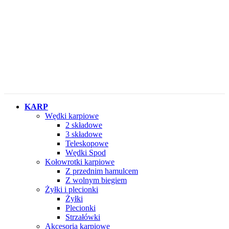
KARP
Wędki karpiowe
2 składowe
3 składowe
Teleskopowe
Wędki Spod
Kołowrotki karpiowe
Z przednim hamulcem
Z wolnym biegiem
Żyłki i plecionki
Żyłki
Plecionki
Strzałówki
Akcesoria karpiowe