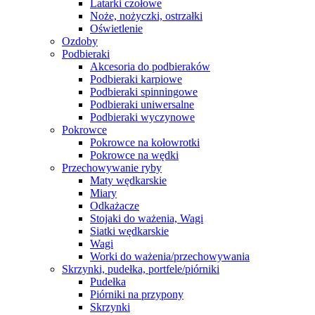
Latarki czołowe
Noże, nożyczki, ostrzałki
Oświetlenie
Ozdoby
Podbieraki
Akcesoria do podbieraków
Podbieraki karpiowe
Podbieraki spinningowe
Podbieraki uniwersalne
Podbieraki wyczynowe
Pokrowce
Pokrowce na kołowrotki
Pokrowce na wędki
Przechowywanie ryby
Maty wędkarskie
Miary
Odkażacze
Stojaki do ważenia, Wagi
Siatki wędkarskie
Wagi
Worki do ważenia/przechowywania
Skrzynki, pudełka, portfele/piórniki
Pudełka
Piórniki na przypony
Skrzynki