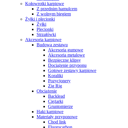
Kołowrotki karpiowe
Z przednim hamulcem
Z wolnym biegiem
Żyłki i plecionki
Żyłki
Plecionki
Strzałówki
Akcesoria karpiowe
Budowa zestawu
Akcesoria gumowe
Akcesoria metalowe
Bezpieczne klipsy
Dociążenie przyponu
Gotowe zestawy karpiowe
Koraliki
Pozycjonery
Zig Rig
Obciążenie
Backlead
Ciężarki
Gruntomierze
Haki karpiowe
Materiały przyponowe
Chod link
Fluorocarbon