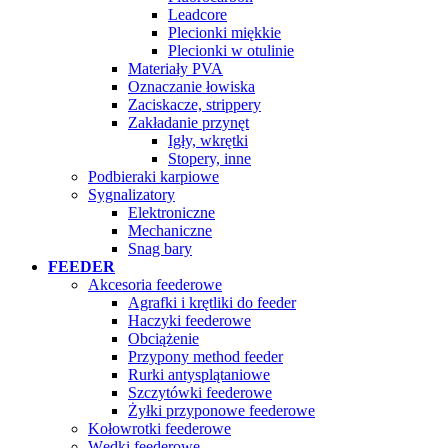
Leadcore
Plecionki miękkie
Plecionki w otulinie
Materiały PVA
Oznaczanie łowiska
Zaciskacze, strippery
Zakładanie przynęt
Igły, wkrętki
Stopery, inne
Podbieraki karpiowe
Sygnalizatory
Elektroniczne
Mechaniczne
Snag bary
FEEDER
Akcesoria feederowe
Agrafki i krętliki do feeder
Haczyki feederowe
Obciążenie
Przypony method feeder
Rurki antysplątaniowe
Szczytówki feederowe
Żyłki przyponowe feederowe
Kołowrotki feederowe
Wędki feederowe