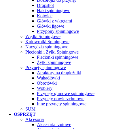
Dozbrojki do przynęt
Dropshot
Haki spinningowe
Kotwice
Główki z wkrętami
Główki jigowe
Przypony spinningowe
Wędki Spiningowe
Kołowrotki Spiningowe
Narzędzia spinningowe
Plecionki i Żyłki Spiningowe
Plecionki spinningowe
Żyłki spinningowe
Przynęty spinningowe
Atraktory na drapieżniki
Wahadłówki
Obrotówki
Woblery
Przynęty gumowe spinningowe
Przynęty powierzchniowe
Inne przynęty spinningowe
SUM
OSPRZĘT
Akcesoria
Akcesoria rzutowe