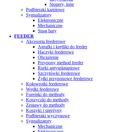
Stopery, inne
Podbieraki karpiowe
Sygnalizatory
Elektroniczne
Mechaniczne
Snag bary
FEEDER
Akcesoria feederowe
Agrafki i krętliki do feeder
Haczyki feederowe
Obciążenie
Przypony method feeder
Rurki antysplątaniowe
Szczytówki feederowe
Żyłki przyponowe feederowe
Kołowrotki feederowe
Wędki feederowe
Foremki do methody
Koszyczki do methody
Zestawy do methody
Koszyki i sprężyny
Podbieraki wyczynowe
Sygnalizatory
Mechaniczne
Elektroniczne