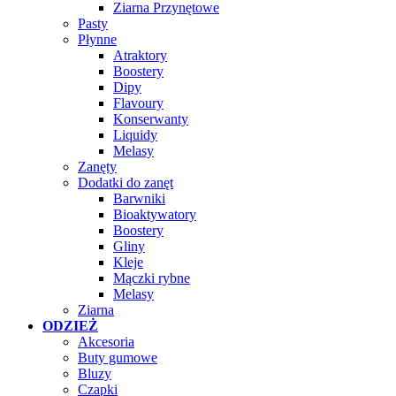
Ziarna Przynętowe
Pasty
Płynne
Atraktory
Boostery
Dipy
Flavoury
Konserwanty
Liquidy
Melasy
Zanęty
Dodatki do zanęt
Barwniki
Bioaktywatory
Boostery
Gliny
Kleje
Mączki rybne
Melasy
Ziarna
ODZIEŻ
Akcesoria
Buty gumowe
Bluzy
Czapki