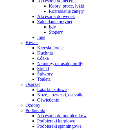
Akcesoria do nęcenia
Kobry, proce, łyżki
Rozrabianie zanęty
Akcesoria do wędek
Zakładanie przynęt
Igły
Stopery
Inne
Biwak
Krzesła, fotele
Kuchnia
Łóżka
Namioty, parasole, brolly
Stoliki
Śpiwory
Toaleta
Osprzęt
Latarki czołowe
Noże, nożyczki, ostrzałki
Oświetlenie
Ozdoby
Podbieraki
Akcesoria do podbieraków
Podbieraki karpiowe
Podbieraki spinningowe