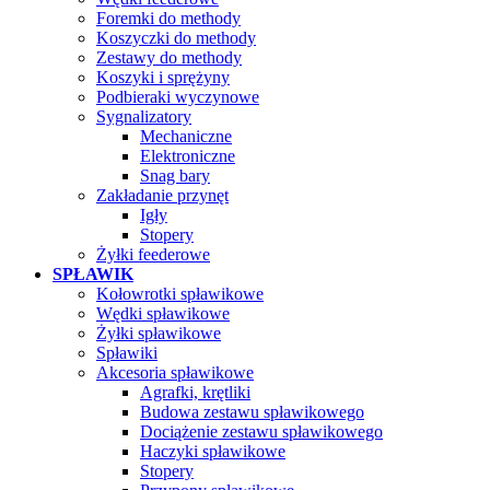
Foremki do methody
Koszyczki do methody
Zestawy do methody
Koszyki i sprężyny
Podbieraki wyczynowe
Sygnalizatory
Mechaniczne
Elektroniczne
Snag bary
Zakładanie przynęt
Igły
Stopery
Żyłki feederowe
SPŁAWIK
Kołowrotki spławikowe
Wędki spławikowe
Żyłki spławikowe
Spławiki
Akcesoria spławikowe
Agrafki, krętliki
Budowa zestawu spławikowego
Dociążenie zestawu spławikowego
Haczyki spławikowe
Stopery