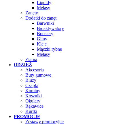
Liquidy
Melasy
Zanęty
Dodatki do zanęt
Barwniki
Bioaktywatory
Boostery
Gliny
Kleje
Mączki rybne
Melasy
Ziarna
ODZIEŻ
Akcesoria
Buty gumowe
Bluzy
Czapki
Kominy
Koszulki
Okulary
Rękawice
Kurtki
PROMOCJE
Zestawy promocyjne