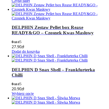
Czytaj dalej
DELPHIN Zestaw Pellet box Reaxe
READY&GO – Czosnek Kwas Masłowy
0
out of 5
27.90
zł
Dodaj do koszyka
DELPHIN D Snax Shell – Frankfurterka
Chilli
0
out of 5
20.90
zł
Wybierz opcje