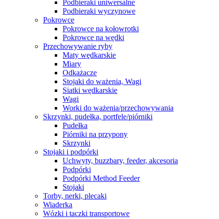
Podbieraki uniwersalne
Podbieraki wyczynowe
Pokrowce
Pokrowce na kołowrotki
Pokrowce na wędki
Przechowywanie ryby
Maty wędkarskie
Miary
Odkażacze
Stojaki do ważenia, Wagi
Siatki wędkarskie
Wagi
Worki do ważenia/przechowywania
Skrzynki, pudełka, portfele/piórniki
Pudełka
Piórniki na przypony
Skrzynki
Stojaki i podpórki
Uchwyty, buzzbary, feeder, akcesoria
Podpórki
Podpórki Method Feeder
Stojaki
Torby, nerki, plecaki
Wiaderka
Wózki i taczki transportowe