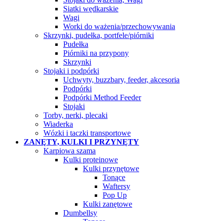
Siatki wędkarskie
Wagi
Worki do ważenia/przechowywania
Skrzynki, pudełka, portfele/piórniki
Pudełka
Piórniki na przypony
Skrzynki
Stojaki i podpórki
Uchwyty, buzzbary, feeder, akcesoria
Podpórki
Podpórki Method Feeder
Stojaki
Torby, nerki, plecaki
Wiaderka
Wózki i taczki transportowe
ZANĘTY, KULKI I PRZYNĘTY
Karpiowa szama
Kulki proteinowe
Kulki przynętowe
Tonące
Waftersy
Pop Up
Kulki zanętowe
Dumbellsy