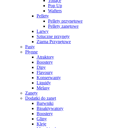
Tonące
Pop Up
Wafters
Pellety
Pellety przynętowe
Pellety zanętowe
Larwy
Sztuczne przynęty
Ziarna Przynętowe
Pasty
Płynne
Atraktory
Boostery
Dipy
Flavoury
Konserwanty
Liquidy
Melasy
Zanęty
Dodatki do zanęt
Barwniki
Bioaktywatory
Boostery
Gliny
Kleje