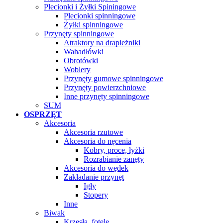
Plecionki i Żyłki Spiningowe
Plecionki spinningowe
Żyłki spinningowe
Przynęty spinningowe
Atraktory na drapieżniki
Wahadłówki
Obrotówki
Woblery
Przynęty gumowe spinningowe
Przynęty powierzchniowe
Inne przynęty spinningowe
SUM
OSPRZĘT
Akcesoria
Akcesoria rzutowe
Akcesoria do nęcenia
Kobry, proce, łyżki
Rozrabianie zanęty
Akcesoria do wędek
Zakładanie przynęt
Igły
Stopery
Inne
Biwak
Krzesła, fotele