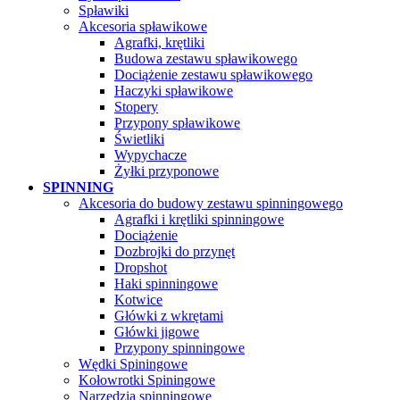
Spławiki
Akcesoria spławikowe
Agrafki, krętliki
Budowa zestawu spławikowego
Dociążenie zestawu spławikowego
Haczyki spławikowe
Stopery
Przypony spławikowe
Świetliki
Wypychacze
Żyłki przyponowe
SPINNING
Akcesoria do budowy zestawu spinningowego
Agrafki i krętliki spinningowe
Dociążenie
Dozbrojki do przynęt
Dropshot
Haki spinningowe
Kotwice
Główki z wkrętami
Główki jigowe
Przypony spinningowe
Wędki Spiningowe
Kołowrotki Spiningowe
Narzędzia spinningowe