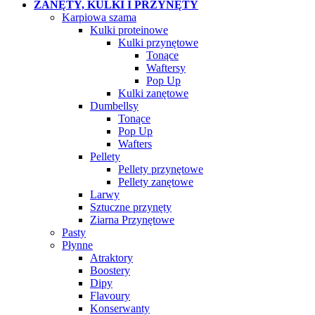
ZANĘTY, KULKI I PRZYNĘTY
Karpiowa szama
Kulki proteinowe
Kulki przynętowe
Tonące
Waftersy
Pop Up
Kulki zanętowe
Dumbellsy
Tonące
Pop Up
Wafters
Pellety
Pellety przynętowe
Pellety zanętowe
Larwy
Sztuczne przynęty
Ziarna Przynętowe
Pasty
Płynne
Atraktory
Boostery
Dipy
Flavoury
Konserwanty