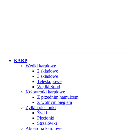
KARP
Wędki karpiowe
2 składowe
3 składowe
Teleskopowe
Wędki Spod
Kołowrotki karpiowe
Z przednim hamulcem
Z wolnym biegiem
Żyłki i plecionki
Żyłki
Plecionki
Strzałówki
Akcesoria karpiowe