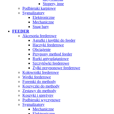
Stopery, inne
Podbieraki karpiowe
Sygnalizatory
Elektroniczne
Mechaniczne
Snag bary
FEEDER
Akcesoria feederowe
Agrafki i krętliki do feeder
Haczyki feederowe
Obciążenie
Przypony method feeder
Rurki antysplątaniowe
Szczytówki feederowe
Żyłki przyponowe feederowe
Kołowrotki feederowe
Wędki feederowe
Foremki do methody
Koszyczki do methody
Zestawy do methody
Koszyki i sprężyny
Podbieraki wyczynowe
Sygnalizatory
Mechaniczne
Elektroniczne