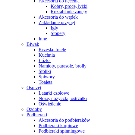
Akcesoria do nęcenia
Kobry, proce, łyżki
Rozrabianie zanęty
Akcesoria do wędek
Zakładanie przynęt
Igły
Stopery
Inne
Biwak
Krzesła, fotele
Kuchnia
Łóżka
Namioty, parasole, brolly
Stoliki
Śpiwory
Toaleta
Osprzęt
Latarki czołowe
Noże, nożyczki, ostrzałki
Oświetlenie
Ozdoby
Podbieraki
Akcesoria do podbieraków
Podbieraki karpiowe
Podbieraki spinningowe