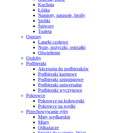
Kuchnia
Łóżka
Namioty, parasole, brolly
Stoliki
Śpiwory
Toaleta
Osprzęt
Latarki czołowe
Noże, nożyczki, ostrzałki
Oświetlenie
Ozdoby
Podbieraki
Akcesoria do podbieraków
Podbieraki karpiowe
Podbieraki spinningowe
Podbieraki uniwersalne
Podbieraki wyczynowe
Pokrowce
Pokrowce na kołowrotki
Pokrowce na wędki
Przechowywanie ryby
Maty wędkarskie
Miary
Odkażacze
Stojaki do ważenia, Wagi