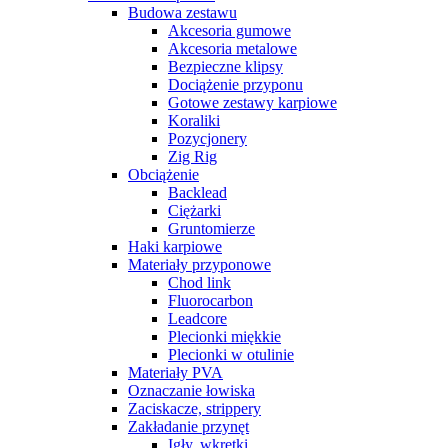
Budowa zestawu
Akcesoria gumowe
Akcesoria metalowe
Bezpieczne klipsy
Dociążenie przyponu
Gotowe zestawy karpiowe
Koraliki
Pozycjonery
Zig Rig
Obciążenie
Backlead
Ciężarki
Gruntomierze
Haki karpiowe
Materiały przyponowe
Chod link
Fluorocarbon
Leadcore
Plecionki miękkie
Plecionki w otulinie
Materiały PVA
Oznaczanie łowiska
Zaciskacze, strippery
Zakładanie przynęt
Igły, wkrętki