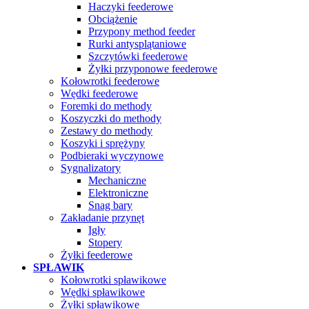
Haczyki feederowe
Obciążenie
Przypony method feeder
Rurki antysplątaniowe
Szczytówki feederowe
Żyłki przyponowe feederowe
Kołowrotki feederowe
Wędki feederowe
Foremki do methody
Koszyczki do methody
Zestawy do methody
Koszyki i sprężyny
Podbieraki wyczynowe
Sygnalizatory
Mechaniczne
Elektroniczne
Snag bary
Zakładanie przynęt
Igły
Stopery
Żyłki feederowe
SPŁAWIK
Kołowrotki spławikowe
Wędki spławikowe
Żyłki spławikowe