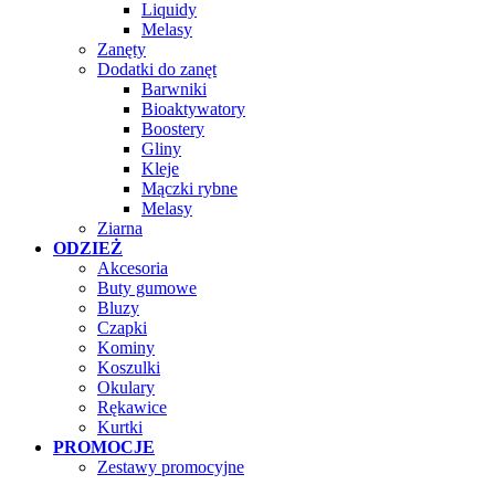
Liquidy
Melasy
Zanęty
Dodatki do zanęt
Barwniki
Bioaktywatory
Boostery
Gliny
Kleje
Mączki rybne
Melasy
Ziarna
ODZIEŻ
Akcesoria
Buty gumowe
Bluzy
Czapki
Kominy
Koszulki
Okulary
Rękawice
Kurtki
PROMOCJE
Zestawy promocyjne