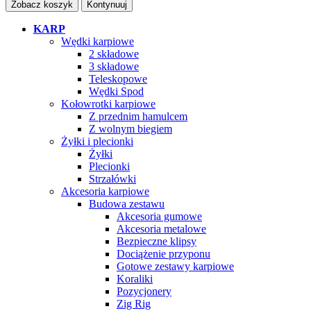
Zobacz koszyk
Kontynuuj
KARP
Wędki karpiowe
2 składowe
3 składowe
Teleskopowe
Wędki Spod
Kołowrotki karpiowe
Z przednim hamulcem
Z wolnym biegiem
Żyłki i plecionki
Żyłki
Plecionki
Strzałówki
Akcesoria karpiowe
Budowa zestawu
Akcesoria gumowe
Akcesoria metalowe
Bezpieczne klipsy
Dociążenie przyponu
Gotowe zestawy karpiowe
Koraliki
Pozycjonery
Zig Rig