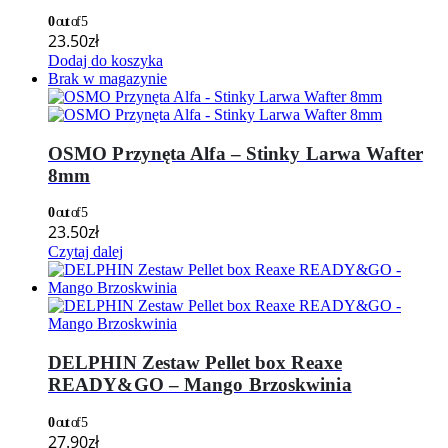
0
out of 5
23.50
zł
Dodaj do koszyka
Brak w magazynie
OSMO Przynęta Alfa – Stinky Larwa Wafter
8mm
0
out of 5
23.50
zł
Czytaj dalej
DELPHIN Zestaw Pellet box Reaxe
READY&GO – Mango Brzoskwinia
0
out of 5
27.90
zł