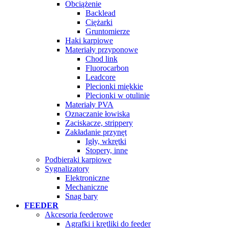
Obciążenie
Backlead
Ciężarki
Gruntomierze
Haki karpiowe
Materiały przyponowe
Chod link
Fluorocarbon
Leadcore
Plecionki miękkie
Plecionki w otulinie
Materiały PVA
Oznaczanie łowiska
Zaciskacze, strippery
Zakładanie przynęt
Igły, wkrętki
Stopery, inne
Podbieraki karpiowe
Sygnalizatory
Elektroniczne
Mechaniczne
Snag bary
FEEDER
Akcesoria feederowe
Agrafki i krętliki do feeder