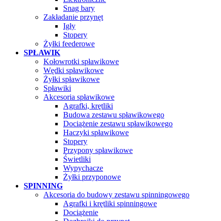
Snag bary
Zakładanie przynęt
Igły
Stopery
Żyłki feederowe
SPŁAWIK
Kołowrotki spławikowe
Wędki spławikowe
Żyłki spławikowe
Spławiki
Akcesoria spławikowe
Agrafki, krętliki
Budowa zestawu spławikowego
Dociążenie zestawu spławikowego
Haczyki spławikowe
Stopery
Przypony spławikowe
Świetliki
Wypychacze
Żyłki przyponowe
SPINNING
Akcesoria do budowy zestawu spinningowego
Agrafki i krętliki spinningowe
Dociążenie