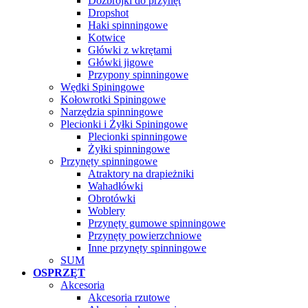
Dozbrojki do przynęt
Dropshot
Haki spinningowe
Kotwice
Główki z wkrętami
Główki jigowe
Przypony spinningowe
Wędki Spiningowe
Kołowrotki Spiningowe
Narzędzia spinningowe
Plecionki i Żyłki Spiningowe
Plecionki spinningowe
Żyłki spinningowe
Przynęty spinningowe
Atraktory na drapieżniki
Wahadłówki
Obrotówki
Woblery
Przynęty gumowe spinningowe
Przynęty powierzchniowe
Inne przynęty spinningowe
SUM
OSPRZĘT
Akcesoria
Akcesoria rzutowe