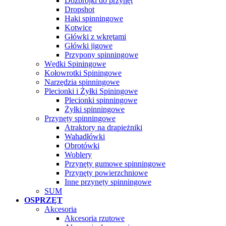
Dozbrojki do przynęt
Dropshot
Haki spinningowe
Kotwice
Główki z wkrętami
Główki jigowe
Przypony spinningowe
Wędki Spiningowe
Kołowrotki Spiningowe
Narzędzia spinningowe
Plecionki i Żyłki Spiningowe
Plecionki spinningowe
Żyłki spinningowe
Przynęty spinningowe
Atraktory na drapieżniki
Wahadłówki
Obrotówki
Woblery
Przynęty gumowe spinningowe
Przynęty powierzchniowe
Inne przynęty spinningowe
SUM
OSPRZĘT
Akcesoria
Akcesoria rzutowe