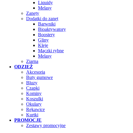
Liquidy
Melasy
Zanęty
Dodatki do zanęt
Barwniki
Bioaktywatory
Boostery
Gliny
Kleje
Mączki rybne
Melasy
Ziarna
ODZIEŻ
Akcesoria
Buty gumowe
Bluzy
Czapki
Kominy
Koszulki
Okulary
Rękawice
Kurtki
PROMOCJE
Zestawy promocyjne