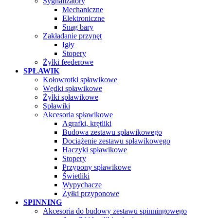
Sygnalizatory
Mechaniczne
Elektroniczne
Snag bary
Zakładanie przynęt
Igły
Stopery
Żyłki feederowe
SPŁAWIK
Kołowrotki spławikowe
Wędki spławikowe
Żyłki spławikowe
Spławiki
Akcesoria spławikowe
Agrafki, krętliki
Budowa zestawu spławikowego
Dociążenie zestawu spławikowego
Haczyki spławikowe
Stopery
Przypony spławikowe
Świetliki
Wypychacze
Żyłki przyponowe
SPINNING
Akcesoria do budowy zestawu spinningowego