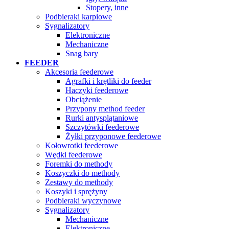
Stopery, inne
Podbieraki karpiowe
Sygnalizatory
Elektroniczne
Mechaniczne
Snag bary
FEEDER
Akcesoria feederowe
Agrafki i krętliki do feeder
Haczyki feederowe
Obciążenie
Przypony method feeder
Rurki antysplątaniowe
Szczytówki feederowe
Żyłki przyponowe feederowe
Kołowrotki feederowe
Wędki feederowe
Foremki do methody
Koszyczki do methody
Zestawy do methody
Koszyki i sprężyny
Podbieraki wyczynowe
Sygnalizatory
Mechaniczne
Elektroniczne