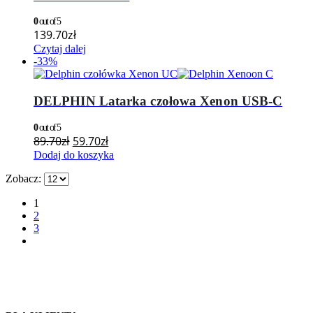
0
out of 5
139.70
zł
Czytaj dalej
-33%
DELPHIN Latarka czołowa Xenon USB-C
0
out of 5
89.70
zł
59.70
zł
Dodaj do koszyka
Zobacz:
1
2
3