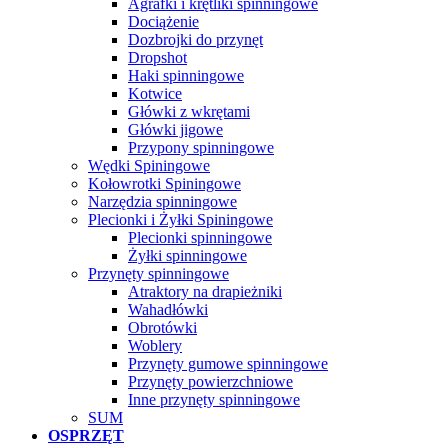
Agrafki i krętliki spinningowe
Dociążenie
Dozbrojki do przynęt
Dropshot
Haki spinningowe
Kotwice
Główki z wkrętami
Główki jigowe
Przypony spinningowe
Wędki Spiningowe
Kołowrotki Spiningowe
Narzędzia spinningowe
Plecionki i Żyłki Spiningowe
Plecionki spinningowe
Żyłki spinningowe
Przynęty spinningowe
Atraktory na drapieżniki
Wahadłówki
Obrotówki
Woblery
Przynęty gumowe spinningowe
Przynęty powierzchniowe
Inne przynęty spinningowe
SUM
OSPRZĘT