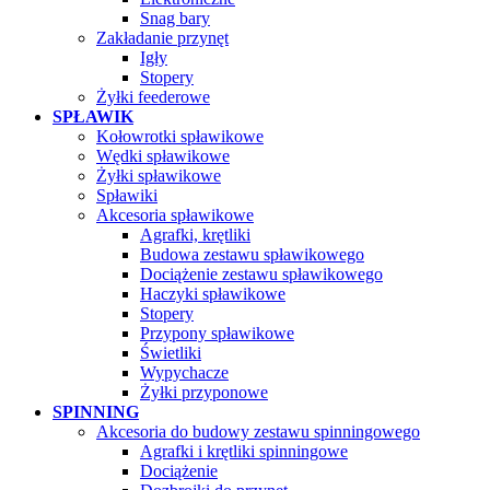
Snag bary
Zakładanie przynęt
Igły
Stopery
Żyłki feederowe
SPŁAWIK
Kołowrotki spławikowe
Wędki spławikowe
Żyłki spławikowe
Spławiki
Akcesoria spławikowe
Agrafki, krętliki
Budowa zestawu spławikowego
Dociążenie zestawu spławikowego
Haczyki spławikowe
Stopery
Przypony spławikowe
Świetliki
Wypychacze
Żyłki przyponowe
SPINNING
Akcesoria do budowy zestawu spinningowego
Agrafki i krętliki spinningowe
Dociążenie