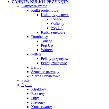
ZANĘTY, KULKI I PRZYNĘTY
Karpiowa szama
Kulki proteinowe
Kulki przynętowe
Tonące
Waftersy
Pop Up
Kulki zanętowe
Dumbellsy
Tonące
Pop Up
Wafters
Pellety
Pellety przynętowe
Pellety zanętowe
Larwy
Sztuczne przynęty
Ziarna Przynętowe
Pasty
Płynne
Atraktory
Boostery
Dipy
Flavoury
Konserwanty