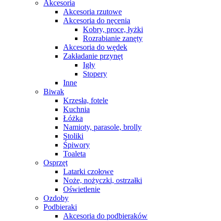
Akcesoria
Akcesoria rzutowe
Akcesoria do nęcenia
Kobry, proce, łyżki
Rozrabianie zanęty
Akcesoria do wędek
Zakładanie przynęt
Igły
Stopery
Inne
Biwak
Krzesła, fotele
Kuchnia
Łóżka
Namioty, parasole, brolly
Stoliki
Śpiwory
Toaleta
Osprzęt
Latarki czołowe
Noże, nożyczki, ostrzałki
Oświetlenie
Ozdoby
Podbieraki
Akcesoria do podbieraków