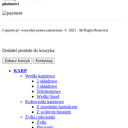
płatności
Carpride.pl - wszystkie prawa zastrzeżone. © 2021. All Rights Reserved.
Dodałeś produkt do koszyka:
Zobacz koszyk
Kontynuuj
KARP
Wędki karpiowe
2 składowe
3 składowe
Teleskopowe
Wędki Spod
Kołowrotki karpiowe
Z przednim hamulcem
Z wolnym biegiem
Żyłki i plecionki
Żyłki
Plecionki