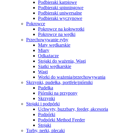
Podbieraki karpiowe
Podbieraki spinningowe
Podbieraki uniwersalne
Podbieraki wyczynowe
Pokrowce
Pokrowce na kołowrotki
Pokrowce na wędki
Przechowywanie ryby
Maty wędkarskie
Miary
Odkażacze
Stojaki do ważenia, Wagi
Siatki wędkarskie
Wagi
Worki do ważenia/przechowywania
Skrzynki, pudełka, portfele/piórniki
Pudełka
Piórniki na przypony
Skrzynki
Stojaki i podpórki
Uchwyty, buzzbary, feeder, akcesoria
Podpórki
Podpórki Method Feeder
Stojaki
Torby, nerki, plecaki