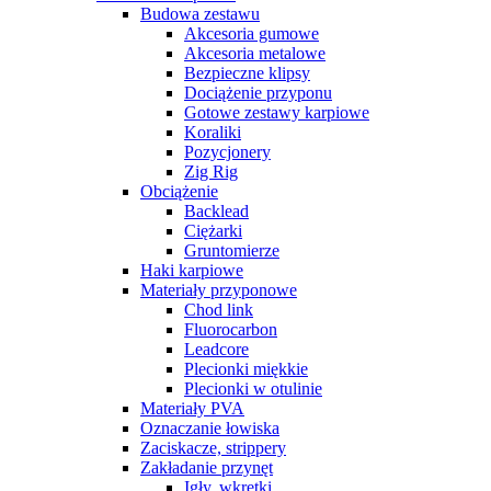
Budowa zestawu
Akcesoria gumowe
Akcesoria metalowe
Bezpieczne klipsy
Dociążenie przyponu
Gotowe zestawy karpiowe
Koraliki
Pozycjonery
Zig Rig
Obciążenie
Backlead
Ciężarki
Gruntomierze
Haki karpiowe
Materiały przyponowe
Chod link
Fluorocarbon
Leadcore
Plecionki miękkie
Plecionki w otulinie
Materiały PVA
Oznaczanie łowiska
Zaciskacze, strippery
Zakładanie przynęt
Igły, wkrętki