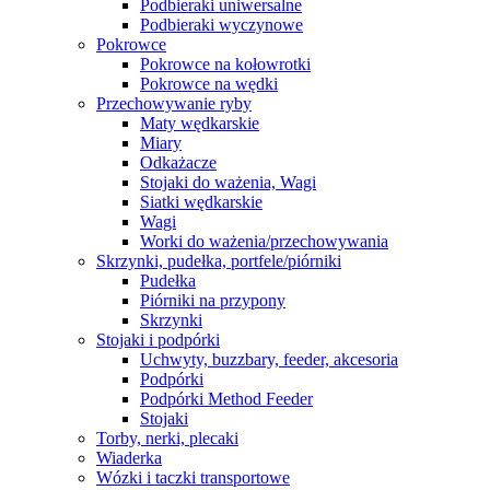
Podbieraki uniwersalne
Podbieraki wyczynowe
Pokrowce
Pokrowce na kołowrotki
Pokrowce na wędki
Przechowywanie ryby
Maty wędkarskie
Miary
Odkażacze
Stojaki do ważenia, Wagi
Siatki wędkarskie
Wagi
Worki do ważenia/przechowywania
Skrzynki, pudełka, portfele/piórniki
Pudełka
Piórniki na przypony
Skrzynki
Stojaki i podpórki
Uchwyty, buzzbary, feeder, akcesoria
Podpórki
Podpórki Method Feeder
Stojaki
Torby, nerki, plecaki
Wiaderka
Wózki i taczki transportowe