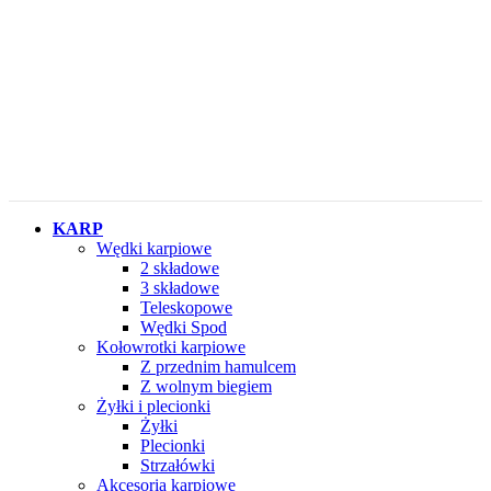
KARP
Wędki karpiowe
2 składowe
3 składowe
Teleskopowe
Wędki Spod
Kołowrotki karpiowe
Z przednim hamulcem
Z wolnym biegiem
Żyłki i plecionki
Żyłki
Plecionki
Strzałówki
Akcesoria karpiowe