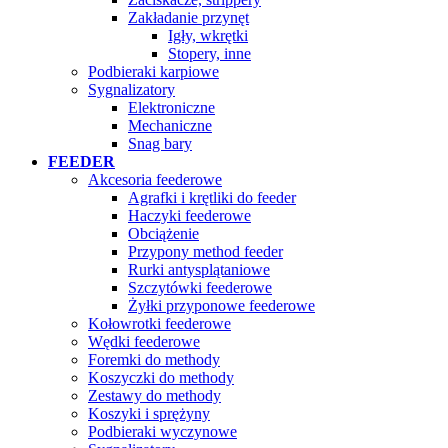
Zakładanie przynęt
Igły, wkrętki
Stopery, inne
Podbieraki karpiowe
Sygnalizatory
Elektroniczne
Mechaniczne
Snag bary
FEEDER
Akcesoria feederowe
Agrafki i krętliki do feeder
Haczyki feederowe
Obciążenie
Przypony method feeder
Rurki antysplątaniowe
Szczytówki feederowe
Żyłki przyponowe feederowe
Kołowrotki feederowe
Wędki feederowe
Foremki do methody
Koszyczki do methody
Zestawy do methody
Koszyki i sprężyny
Podbieraki wyczynowe