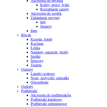
Akcesoria do nęcenia
Kobry, proce, łyżki
Rozrabianie zanęty
Akcesoria do wędek
Zakładanie przynęt
Igły
Stopery
Inne
Biwak
Krzesła, fotele
Kuchnia
Łóżka
Namioty, parasole, brolly
Stoliki
Śpiwory
Toaleta
Osprzęt
Latarki czołowe
Noże, nożyczki, ostrzałki
Oświetlenie
Ozdoby
Podbieraki
Akcesoria do podbieraków
Podbieraki karpiowe
Podbieraki spinningowe