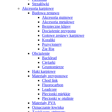
Strzałówki
Akcesoria karpiowe
Budowa zestawu
Akcesoria gumowe
Akcesoria metalowe
Bezpieczne klipsy
Dociążenie przyponu
Gotowe zestawy karpiowe
Koraliki
Pozycjonery
Zig Rig
Obciążenie
Backlead
Ciężarki
Gruntomierze
Haki karpiowe
Materiały przyponowe
Chod link
Fluorocarbon
Leadcore
Plecionki miękkie
Plecionki w otulinie
Materiały PVA
Oznaczanie łowiska
Zaciskacze, strippery