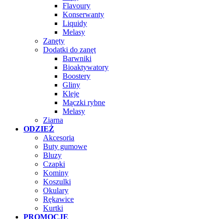
Flavoury
Konserwanty
Liquidy
Melasy
Zanęty
Dodatki do zanęt
Barwniki
Bioaktywatory
Boostery
Gliny
Kleje
Mączki rybne
Melasy
Ziarna
ODZIEŻ
Akcesoria
Buty gumowe
Bluzy
Czapki
Kominy
Koszulki
Okulary
Rękawice
Kurtki
PROMOCJE