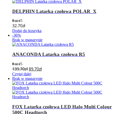
DELPHIN Latarka czołowa POLAR_X
0
out of 5
32.70
zł
Dodaj do koszyka
-36%
Brak w magazynie
ANACONDA Latarka czołowa R5
0
out of 5
139.70
zł
89.70
zł
Czytaj dalej
Brak w magazynie
FOX Latarka czołowa LED Halo Multi Colour
500C Headtorch