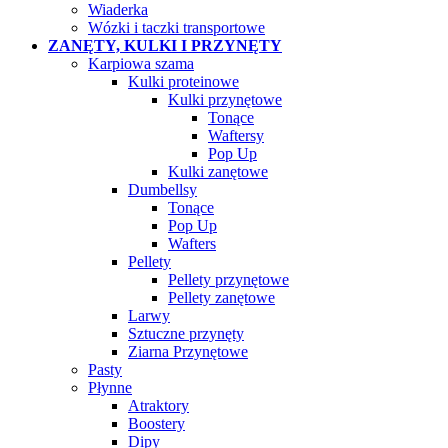
Wiaderka
Wózki i taczki transportowe
ZANĘTY, KULKI I PRZYNĘTY
Karpiowa szama
Kulki proteinowe
Kulki przynętowe
Tonące
Waftersy
Pop Up
Kulki zanętowe
Dumbellsy
Tonące
Pop Up
Wafters
Pellety
Pellety przynętowe
Pellety zanętowe
Larwy
Sztuczne przynęty
Ziarna Przynętowe
Pasty
Płynne
Atraktory
Boostery
Dipy