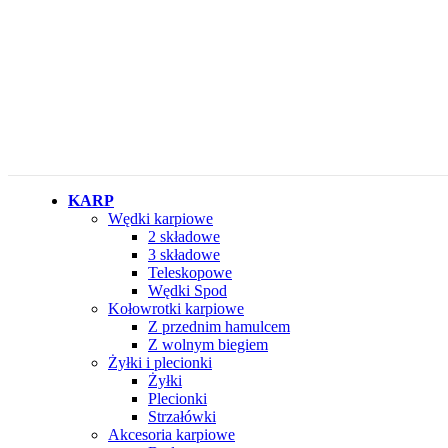
KARP
Wędki karpiowe
2 składowe
3 składowe
Teleskopowe
Wędki Spod
Kołowrotki karpiowe
Z przednim hamulcem
Z wolnym biegiem
Żyłki i plecionki
Żyłki
Plecionki
Strzałówki
Akcesoria karpiowe