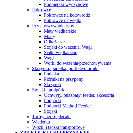
Podbieraki wyczynowe
Pokrowce
Pokrowce na kołowrotki
Pokrowce na wędki
Przechowywanie ryby
Maty wędkarskie
Miary
Odkażacze
Stojaki do ważenia, Wagi
Siatki wędkarskie
Wagi
Worki do ważenia/przechowywania
Skrzynki, pudełka, portfele/piórniki
Pudełka
Piórniki na przypony
Skrzynki
Stojaki i podpórki
Uchwyty, buzzbary, feeder, akcesoria
Podpórki
Podpórki Method Feeder
Stojaki
Torby, nerki, plecaki
Wiaderka
Wózki i taczki transportowe
ZANĘTY, KULKI I PRZYNĘTY