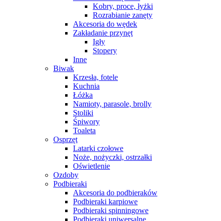
Kobry, proce, łyżki
Rozrabianie zanęty
Akcesoria do wędek
Zakładanie przynęt
Igły
Stopery
Inne
Biwak
Krzesła, fotele
Kuchnia
Łóżka
Namioty, parasole, brolly
Stoliki
Śpiwory
Toaleta
Osprzęt
Latarki czołowe
Noże, nożyczki, ostrzałki
Oświetlenie
Ozdoby
Podbieraki
Akcesoria do podbieraków
Podbieraki karpiowe
Podbieraki spinningowe
Podbieraki uniwersalne