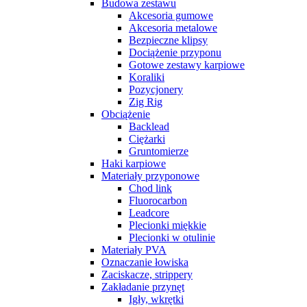
Budowa zestawu
Akcesoria gumowe
Akcesoria metalowe
Bezpieczne klipsy
Dociążenie przyponu
Gotowe zestawy karpiowe
Koraliki
Pozycjonery
Zig Rig
Obciążenie
Backlead
Ciężarki
Gruntomierze
Haki karpiowe
Materiały przyponowe
Chod link
Fluorocarbon
Leadcore
Plecionki miękkie
Plecionki w otulinie
Materiały PVA
Oznaczanie łowiska
Zaciskacze, strippery
Zakładanie przynęt
Igły, wkrętki