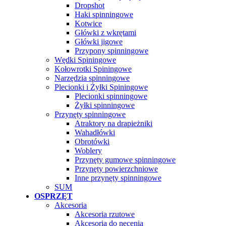
Dropshot
Haki spinningowe
Kotwice
Główki z wkrętami
Główki jigowe
Przypony spinningowe
Wędki Spiningowe
Kołowrotki Spiningowe
Narzędzia spinningowe
Plecionki i Żyłki Spiningowe
Plecionki spinningowe
Żyłki spinningowe
Przynęty spinningowe
Atraktory na drapieżniki
Wahadłówki
Obrotówki
Woblery
Przynęty gumowe spinningowe
Przynęty powierzchniowe
Inne przynęty spinningowe
SUM
OSPRZĘT
Akcesoria
Akcesoria rzutowe
Akcesoria do nęcenia