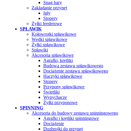
Snag bary
Zakładanie przynęt
Igły
Stopery
Żyłki feederowe
SPŁAWIK
Kołowrotki spławikowe
Wędki spławikowe
Żyłki spławikowe
Spławiki
Akcesoria spławikowe
Agrafki, krętliki
Budowa zestawu spławikowego
Dociążenie zestawu spławikowego
Haczyki spławikowe
Stopery
Przypony spławikowe
Świetliki
Wypychacze
Żyłki przyponowe
SPINNING
Akcesoria do budowy zestawu spinningowego
Agrafki i krętliki spinningowe
Dociążenie
Dozbrojki do przynęt