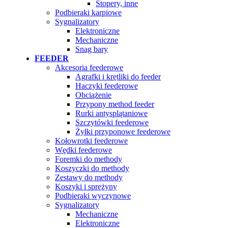
Stopery, inne
Podbieraki karpiowe
Sygnalizatory
Elektroniczne
Mechaniczne
Snag bary
FEEDER
Akcesoria feederowe
Agrafki i krętliki do feeder
Haczyki feederowe
Obciążenie
Przypony method feeder
Rurki antysplątaniowe
Szczytówki feederowe
Żyłki przyponowe feederowe
Kołowrotki feederowe
Wędki feederowe
Foremki do methody
Koszyczki do methody
Zestawy do methody
Koszyki i sprężyny
Podbieraki wyczynowe
Sygnalizatory
Mechaniczne
Elektroniczne